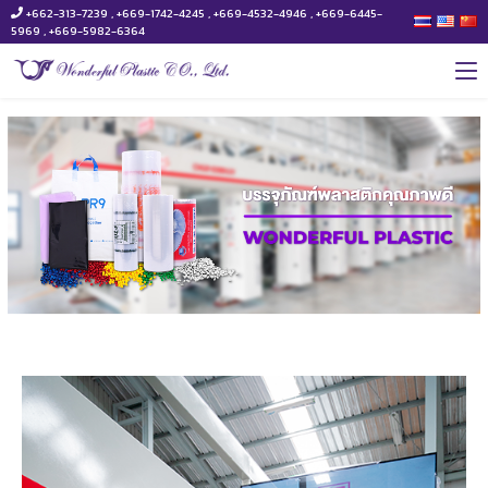
+662-313-7239 , +669-1742-4245 , +669-4532-4946 , +669-6445-
5969 , +669-5982-6364