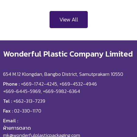
View All
Wonderful Plastic Company Limited
654 M.12 Klongdan, Bangbo District, Samutprakarn 10550
Phone :
+669-1742-4245, +669-4532-4946
+669-6445-5969, +669-5982-6364
Tel :
+662-313-7239
Fax :
02-330-1170
Email :
ฝ่ายการตลาด
mk@wonderfulplasticpackaging.com