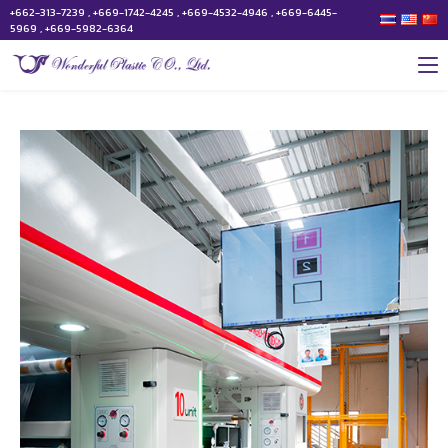
+662-313-7239 , +669-1742-4245 , +669-4532-4946 , +669-6445-
5969 , +669-5982-6364