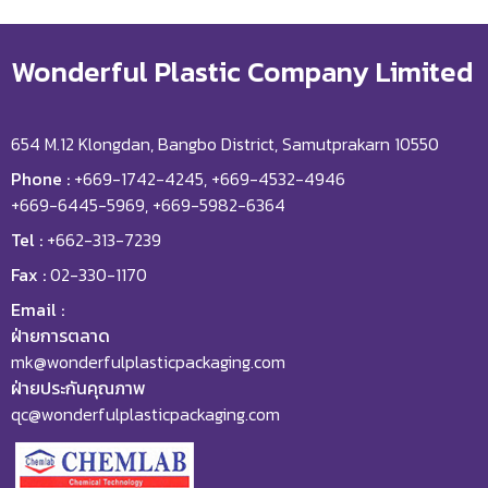
Wonderful Plastic Company Limited
654 M.12 Klongdan, Bangbo District, Samutprakarn 10550
Phone :
+669-1742-4245, +669-4532-4946
+669-6445-5969, +669-5982-6364
Tel :
+662-313-7239
Fax :
02-330-1170
Email :
ฝ่ายการตลาด
mk@wonderfulplasticpackaging.com
ฝ่ายประกันคุณภาพ
qc@wonderfulplasticpackaging.com