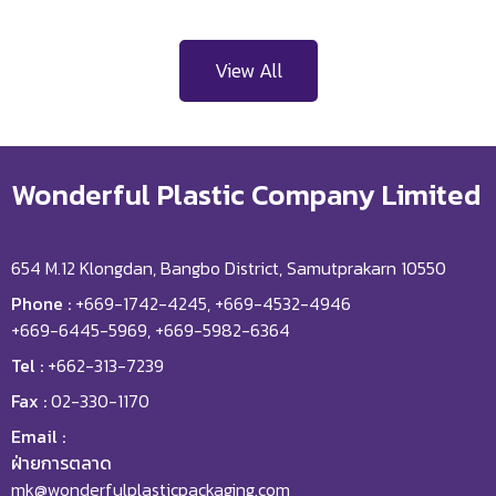
View All
Wonderful Plastic Company Limited
654 M.12 Klongdan, Bangbo District, Samutprakarn 10550
Phone :
+669-1742-4245, +669-4532-4946
+669-6445-5969, +669-5982-6364
Tel :
+662-313-7239
Fax :
02-330-1170
Email :
ฝ่ายการตลาด
mk@wonderfulplasticpackaging.com