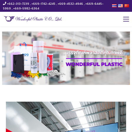
+662-313-7239 , +669-1742-4245 , +669-4532-4946 , +669-6445-
5969 , +669-5982-6364