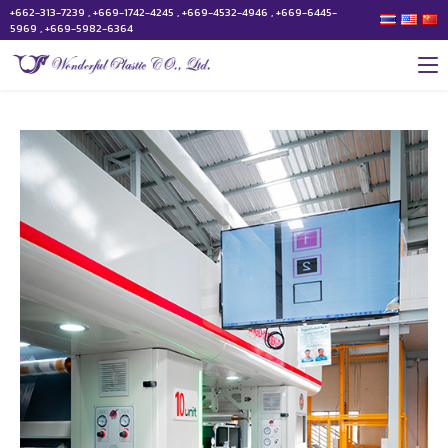
+662-313-7239 , +669-1742-4245 , +669-4532-4946 , +669-6445-
5969 , +669-5982-6364