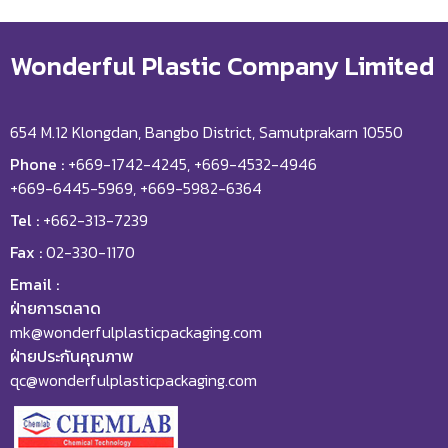
Wonderful Plastic Company Limited
654 M.12 Klongdan, Bangbo District, Samutprakarn 10550
Phone :
+669-1742-4245, +669-4532-4946
+669-6445-5969, +669-5982-6364
Tel :
+662-313-7239
Fax :
02-330-1170
Email :
ฝ่ายการตลาด
mk@wonderfulplasticpackaging.com
ฝ่ายประกันคุณภาพ
qc@wonderfulplasticpackaging.com