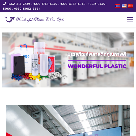
+662-313-7239 , +669-1742-4245 , +669-4532-4946 , +669-6445-
5969 , +669-5982-6364