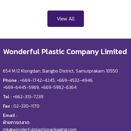
View All
Wonderful Plastic Company Limited
654 M.12 Klongdan, Bangbo District, Samutprakarn 10550
Phone :
+669-1742-4245, +669-4532-4946
+669-6445-5969, +669-5982-6364
Tel :
+662-313-7239
Fax :
02-330-1170
Email :
ฝ่ายการตลาด
mk@wonderfulplasticpackaging.com