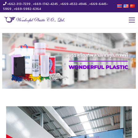
+662-313-7239 , +669-1742-4245 , +669-4532-4946 , +669-6445-
5969 , +669-5982-6364