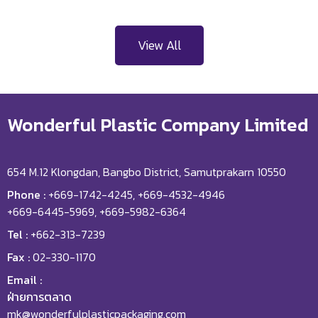
View All
Wonderful Plastic Company Limited
654 M.12 Klongdan, Bangbo District, Samutprakarn 10550
Phone :
+669-1742-4245, +669-4532-4946
+669-6445-5969, +669-5982-6364
Tel :
+662-313-7239
Fax :
02-330-1170
Email :
ฝ่ายการตลาด
mk@wonderfulplasticpackaging.com