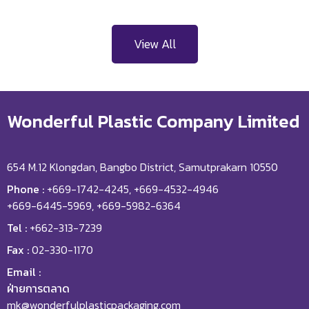
View All
Wonderful Plastic Company Limited
654 M.12 Klongdan, Bangbo District, Samutprakarn 10550
Phone :
+669-1742-4245, +669-4532-4946
+669-6445-5969, +669-5982-6364
Tel :
+662-313-7239
Fax :
02-330-1170
Email :
ฝ่ายการตลาด
mk@wonderfulplasticpackaging.com