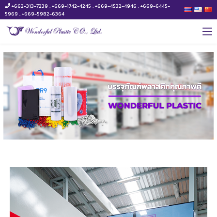
+662-313-7239 , +669-1742-4245 , +669-4532-4946 , +669-6445-
5969 , +669-5982-6364