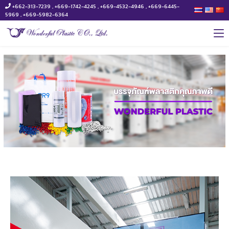
+662-313-7239 , +669-1742-4245 , +669-4532-4946 , +669-6445-
5969 , +669-5982-6364