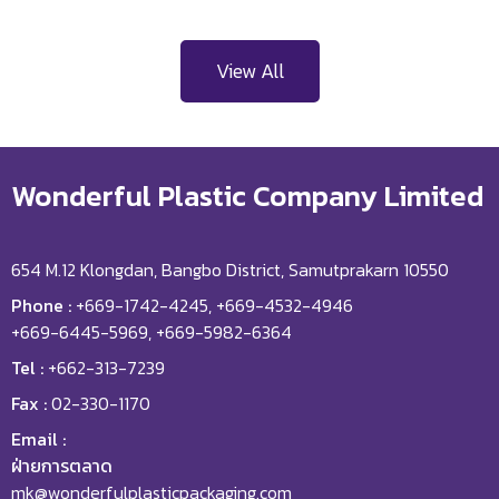
View All
Wonderful Plastic Company Limited
654 M.12 Klongdan, Bangbo District, Samutprakarn 10550
Phone :
+669-1742-4245, +669-4532-4946
+669-6445-5969, +669-5982-6364
Tel :
+662-313-7239
Fax :
02-330-1170
Email :
ฝ่ายการตลาด
mk@wonderfulplasticpackaging.com