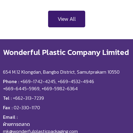
View All
Wonderful Plastic Company Limited
654 M.12 Klongdan, Bangbo District, Samutprakarn 10550
Phone :
+669-1742-4245, +669-4532-4946
+669-6445-5969, +669-5982-6364
Tel :
+662-313-7239
Fax :
02-330-1170
Email :
ฝ่ายการตลาด
mk@wonderfulplasticpackaging.com