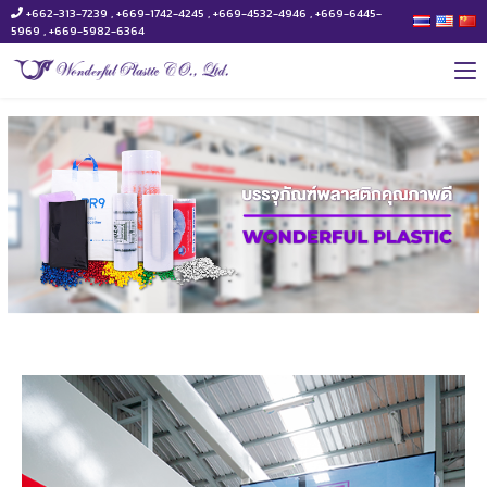
+662-313-7239 , +669-1742-4245 , +669-4532-4946 , +669-6445-
5969 , +669-5982-6364