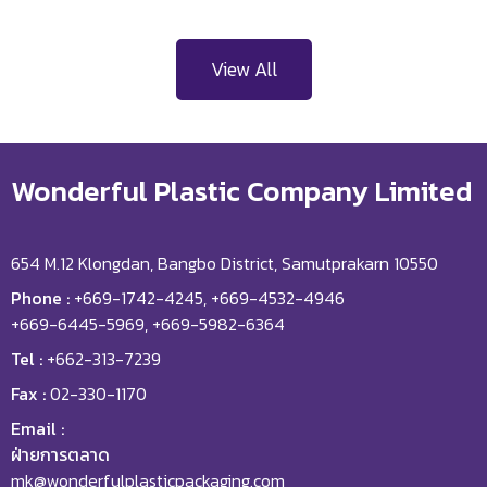
View All
Wonderful Plastic Company Limited
654 M.12 Klongdan, Bangbo District, Samutprakarn 10550
Phone :
+669-1742-4245, +669-4532-4946
+669-6445-5969, +669-5982-6364
Tel :
+662-313-7239
Fax :
02-330-1170
Email :
ฝ่ายการตลาด
mk@wonderfulplasticpackaging.com