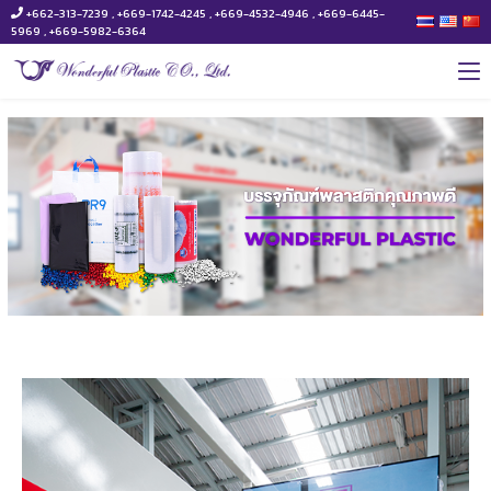
+662-313-7239 , +669-1742-4245 , +669-4532-4946 , +669-6445-
5969 , +669-5982-6364