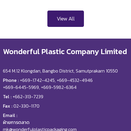
View All
Wonderful Plastic Company Limited
654 M.12 Klongdan, Bangbo District, Samutprakarn 10550
Phone :
+669-1742-4245, +669-4532-4946
+669-6445-5969, +669-5982-6364
Tel :
+662-313-7239
Fax :
02-330-1170
Email :
ฝ่ายการตลาด
mk@wonderfulplasticpackaging.com