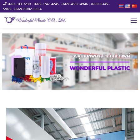
+662-313-7239 , +669-1742-4245 , +669-4532-4946 , +669-6445-
5969 , +669-5982-6364