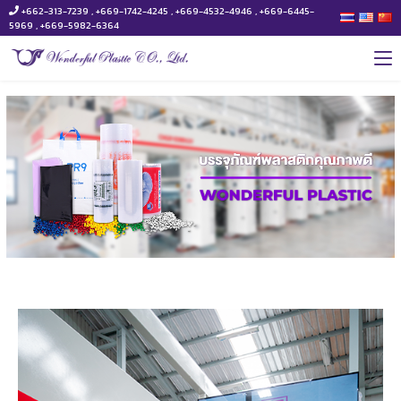
+662-313-7239 , +669-1742-4245 , +669-4532-4946 , +669-6445-
5969 , +669-5982-6364