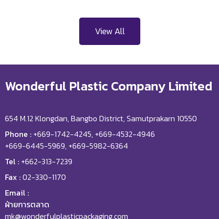
View All
Wonderful Plastic Company Limited
654 M.12 Klongdan, Bangbo District, Samutprakarn 10550
Phone :
+669-1742-4245, +669-4532-4946
+669-6445-5969, +669-5982-6364
Tel :
+662-313-7239
Fax :
02-330-1170
Email :
ฝ่ายการตลาด
mk@wonderfulplasticpackaging.com