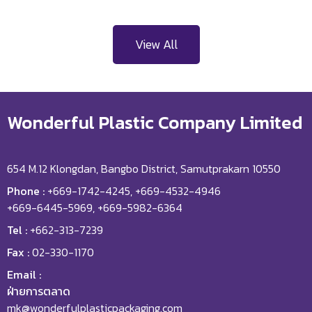
View All
Wonderful Plastic Company Limited
654 M.12 Klongdan, Bangbo District, Samutprakarn 10550
Phone :
+669-1742-4245, +669-4532-4946
+669-6445-5969, +669-5982-6364
Tel :
+662-313-7239
Fax :
02-330-1170
Email :
ฝ่ายการตลาด
mk@wonderfulplasticpackaging.com