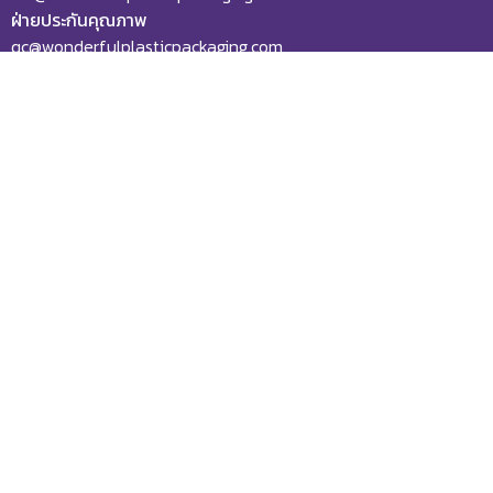
ฝ่ายประกันคุณภาพ
qc@wonderfulplasticpackaging.com
Home
About Us
Products
New factory
Gallery
Contact Us