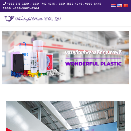
+662-313-7239 , +669-1742-4245 , +669-4532-4946 , +669-6445-
5969 , +669-5982-6364