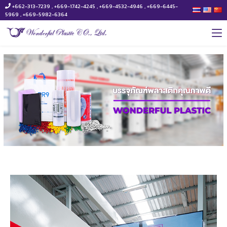
+662-313-7239 , +669-1742-4245 , +669-4532-4946 , +669-6445-
5969 , +669-5982-6364