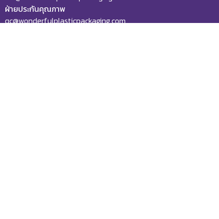
ฝ่ายประกันคุณภาพ
qc@wonderfulplasticpackaging.com
Home
About Us
Products
New factory
Gallery
Contact Us