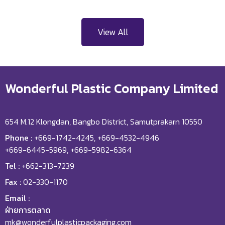
View All
Wonderful Plastic Company Limited
654 M.12 Klongdan, Bangbo District, Samutprakarn 10550
Phone :
+669-1742-4245, +669-4532-4946
+669-6445-5969, +669-5982-6364
Tel :
+662-313-7239
Fax :
02-330-1170
Email :
ฝ่ายการตลาด
mk@wonderfulplasticpackaging.com